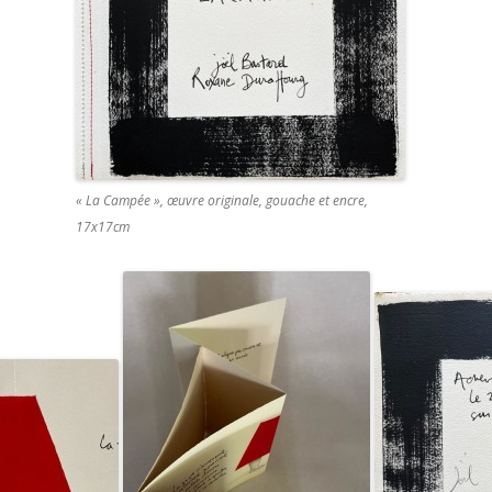
« La Campée », œuvre originale, gouache et encre,
17x17cm